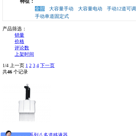
特征：
全部
大容量手动
大容量电动
手动12道可
手动单道固定式
产品筛选：
销量
价格
评论数
上架时间
1/4
上一页
1
2
3
4
下一页
共
46
个记录
百晶生物BG系列八多道移液器