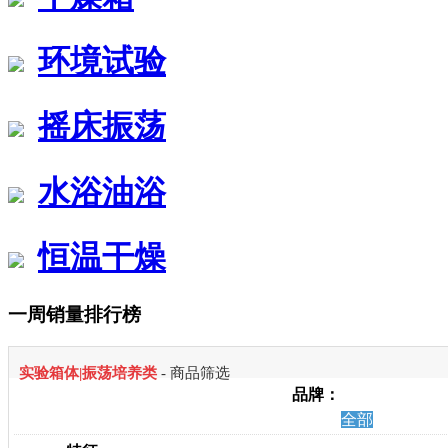
环境试验
摇床振荡
水浴油浴
恒温干燥
一周销量排行榜
实验箱体|振荡培养类
- 商品筛选
品牌：
全部