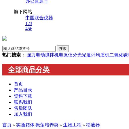
办公直通车
旗下网站
中国联合仪器
123
456
热门搜索：
强力电动搅拌机
电泳仪
分光光度计
均质机
二氧化碳
全部商品分类
首页
产品目录
资料下载
联系我们
售后团队
加入我们
首页
实验箱体|振荡培养类
生物工程
移液器
>
>
>